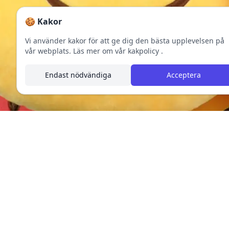
🍪 Kakor
Vi använder kakor för att ge dig den bästa upplevelsen på
vår webplats.
Läs mer om vår kakpolicy
.
Endast nödvändiga
Acceptera
Footer
Emojisar - Emojiprodukter för alla tillfällen och humör