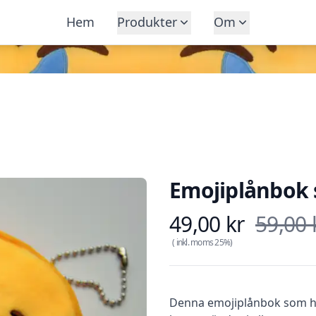
Hem
Produkter
Om
Emojiplånbok 
49,00 kr
59,00 
Produkt information
( inkl. moms
25
%)
Description
Denna emojiplånbok som ha