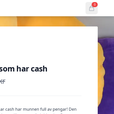
0
items in cart, 
som har cash
kr
r cash har munnen full av pengar! Den