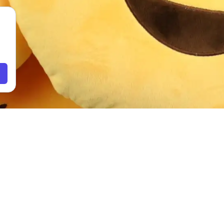
Hem
Produkter
Emojitofflor
Emojikuddar
Miniemojisar