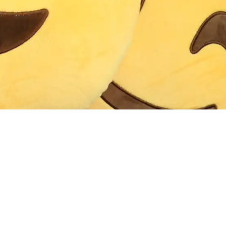
Om
Om emojisar
Köpvillkor