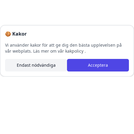
🍪 Kakor
Vi använder kakor för att ge dig den bästa upplevelsen på
vår webplats.
Läs mer om vår kakpolicy
.
Endast nödvändiga
Acceptera
Footer
Emojisar - Emojiprodukter för alla tillfällen och humör