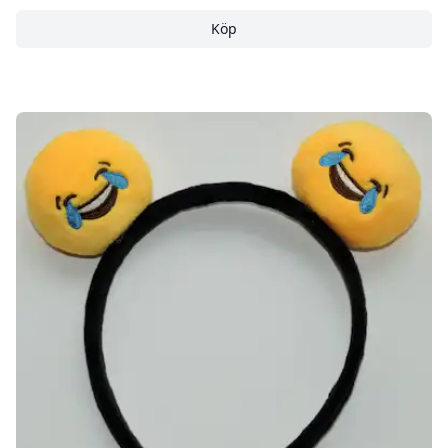
Köp
Emojidiadem som blinkar 
Köp