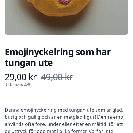
Emojinyckelring som har
tungan ute
29,00 kr
49,00 kr
Produkt information
( inkl. moms
25
%)
Description
Denna emojinyckelring med tungan ute som är glad,
busig och gullig och är en matglad figur! Denna emoji
används ofta före, under eller efter en måltid, för att
ge uttryck för god mat i olika former. Varför inte