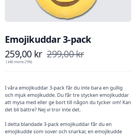
Emojikuddar 3-pack
259,00 kr
299,00 kr
Produkt information
( inkl. moms
25
%)
Description
I våra emojikuddar 3-pack får du inte bara en gullig
och mjuk emojikudde. Du får tre stycken emojikuddar
att mysa med eller ge bort till någon du tycker om! Kan
det bli bättre? Nej vi tror inte det.
I detta blandade 3-pack emojikuddar får du en
emojikudde som sover och snarkar, en emojikudde