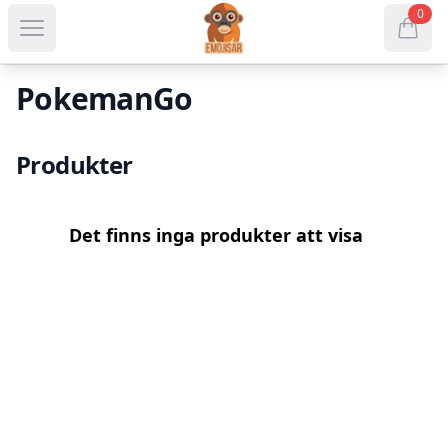
webshop?.name
0
Open menu
items in
PokemanGo
Produkter
Det finns inga produkter att visa