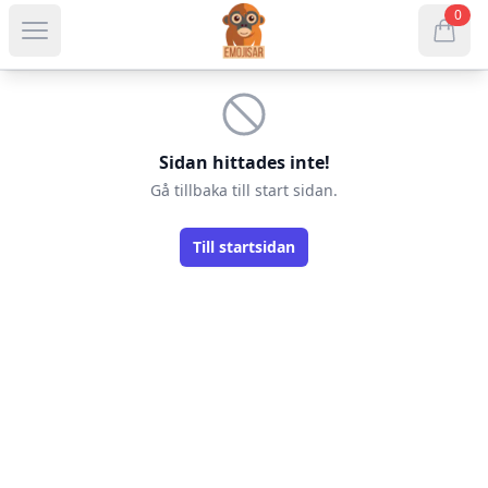
webshop?.name
0
Open menu
items in
Sidan hittades inte!
Gå tillbaka till start sidan.
Till startsidan